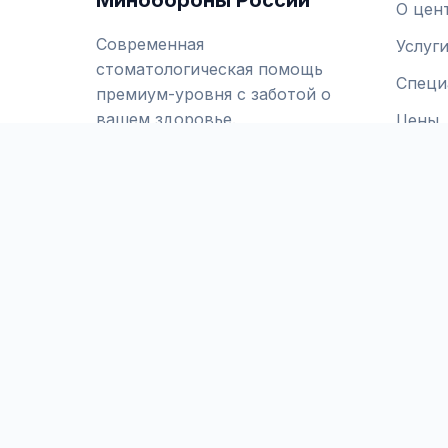
Минобороны России
О цен
Современная
Услуг
стоматологическая помощь
Специ
премиум-уровня с заботой о
вашем здоровье.
Цены
VK
Telegram