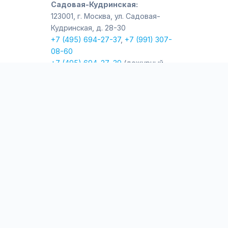
Садовая-Кудринская:
123001, г. Москва, ул. Садовая-
Кудринская, д. 28-30
+7 (495) 694-27-37
,
+7 (991) 307-
08-60
+7 (495) 694-27-39
(дежурный,
факс)
msc_1@mil.ru
Стоматологическая
поликлиника
Крымский Вал:
119049, г. Москва, ул. Крымский Вал,
д. 4
Взрослое отделение:
+7 (499) 238-19-32
,
+7 (991) 209-
95-46
Детское отделение:
+7 (499) 238-19-43
,
+7 (991) 307-
25-68