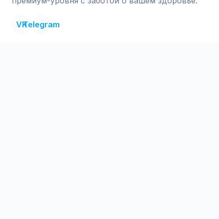
премиум-уровня с заботой о вашем здоровье.
VK
Telegram
Меню
О центре
Услуги
Специалисты
Цены
Пациентам
Информация